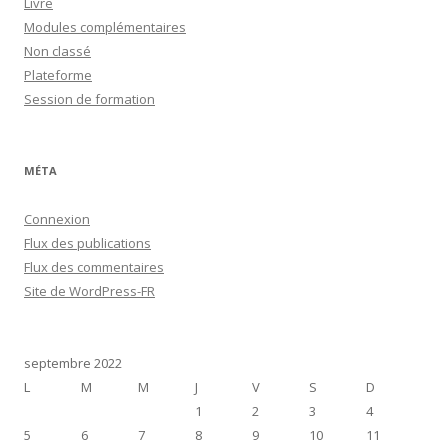
Livre
Modules complémentaires
Non classé
Plateforme
Session de formation
MÉTA
Connexion
Flux des publications
Flux des commentaires
Site de WordPress-FR
septembre 2022
L
M
M
J
V
S
D
1
2
3
4
5
6
7
8
9
10
11