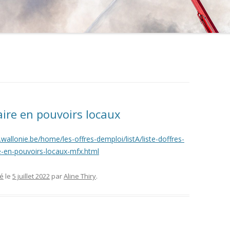
aire en pouvoirs locaux
s.wallonie.be/home/les-offres-demploi/listA/liste-doffres-
e-en-pouvoirs-locaux-mfx.html
sé
le
5 juillet 2022
par
Aline Thiry
.