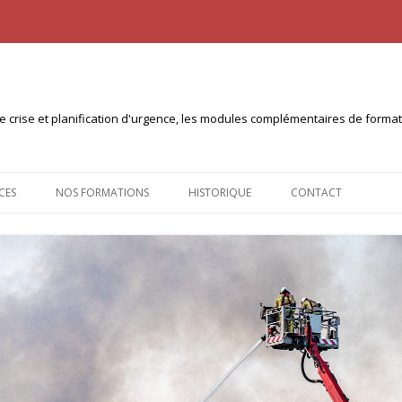
n de crise et planification d'urgence, les modules complémentaires de form
Aller
au
CES
NOS FORMATIONS
HISTORIQUE
CONTACT
contenu
NTS À TÉLÉCHARGER
CERTIFICAT INTERUNIVERSITAIRE
PLANICOM (10ECTS)
 PULL
CERTIFICAT INTER-UNIVERSITÉS
PLANICRISE (30 ECTS)