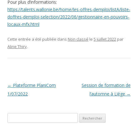
Pour plus d’informations:
https://talents.wallonie.be/home/les-offres-demploi/listA/liste-
doffres-demploi-selection/2022/06/gestionnaire-en-pouvoirs-
locaux-mfx.html
Cette entrée a été publiée dans
Non classé
le
5 juillet 2022
par
Aline Thiry
.
Navigation
←
Plateforme PlaniCom
Session de formation de
des
1/07/2022
l’automne à Liège
→
articles
Rechercher :