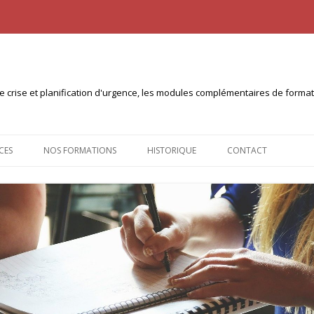
n de crise et planification d'urgence, les modules complémentaires de form
Aller
au
CES
NOS FORMATIONS
HISTORIQUE
CONTACT
contenu
NTS À TÉLÉCHARGER
CERTIFICAT INTERUNIVERSITAIRE
PLANICOM (10ECTS)
 PULL
CERTIFICAT INTER-UNIVERSITÉS
PLANICRISE (30 ECTS)