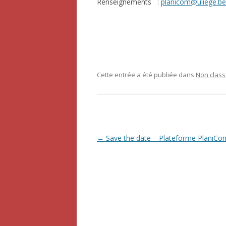
Renseignements :
planicom@uliege.be
Cette entrée a été publiée dans
Non clas
Navigation
←
Save the date – Plateforme PlaniCo
des
articles