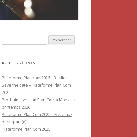
Rechercher :
ARTICLES RÉCENTS
Plateforme Planicom 2026 – 3 juillet
Save the date – Plateforme PlaniCom
2026
Prochaine session PlaniCom à Mons au
printemps 2026
Plateforme PlaniCom 2025 – Merci aux
participant(e)s.
Plateforme PlaniCom 2025