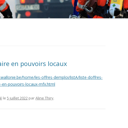
aire en pouvoirs locaux
s.wallonie.be/home/les-offres-demploi/listA/liste-doffres-
e-en-pouvoirs-locaux-mfx.html
sé
le
5 juillet 2022
par
Aline Thiry
.