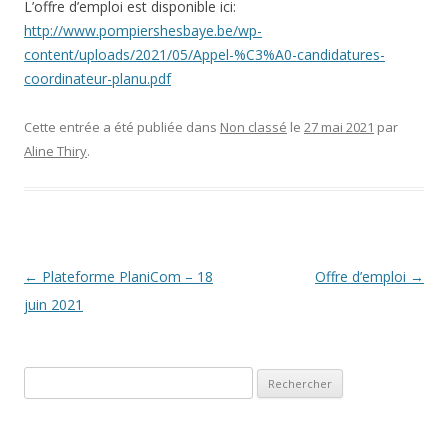
L’offre d’emploi est disponible ici:
http://www.pompiershesbaye.be/wp-
content/uploads/2021/05/Appel-%C3%A0-candidatures-
coordinateur-planu.pdf
Cette entrée a été publiée dans
Non classé
le
27 mai 2021
par
Aline Thiry
.
Navigation
←
Plateforme PlaniCom – 18
Offre d’emploi
→
des
juin 2021
articles
Rechercher :