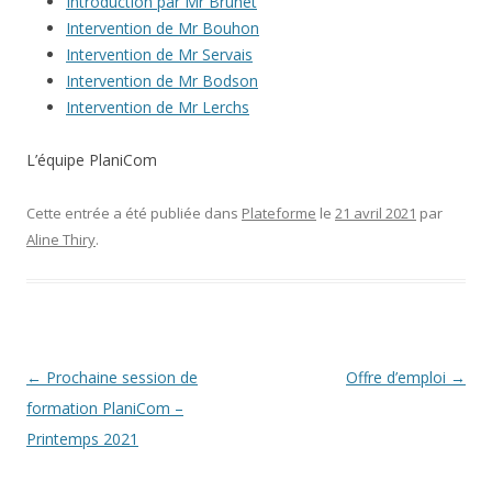
Introduction par Mr Brunet
Intervention de Mr Bouhon
Intervention de Mr Servais
Intervention de Mr Bodson
Intervention de Mr Lerchs
L’équipe PlaniCom
Cette entrée a été publiée dans
Plateforme
le
21 avril 2021
par
Aline Thiry
.
Navigation
←
Prochaine session de
Offre d’emploi
→
des
formation PlaniCom –
articles
Printemps 2021