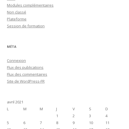
Modules complémentaires
Non classé
Plateforme
Session de formation
MÉTA
Connexion
Flux des publications
Flux des commentaires
Site de WordPress-FR
avril 2021
L
M
M
J
V
S
D
1
2
3
4
5
6
7
8
9
10
11