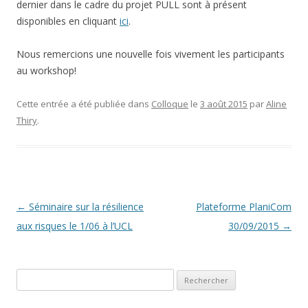
dernier dans le cadre du projet PULL sont à présent
disponibles en cliquant
ici
.
Nous remercions une nouvelle fois vivement les participants
au workshop!
Cette entrée a été publiée dans
Colloque
le
3 août 2015
par
Aline
Thiry
.
Navigation
←
Séminaire sur la résilience
Plateforme PlaniCom
des
aux risques le 1/06 à l’UCL
30/09/2015
→
articles
Rechercher :