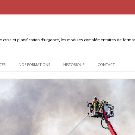
n de crise et planification d'urgence, les modules complémentaires de form
Aller
au
CES
NOS FORMATIONS
HISTORIQUE
CONTACT
contenu
NTS À TÉLÉCHARGER
CERTIFICAT INTERUNIVERSITAIRE
PLANICOM (10ECTS)
 PULL
CERTIFICAT INTER-UNIVERSITÉS
PLANICRISE (30 ECTS)