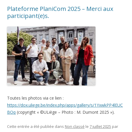
Plateforme PlaniCom 2025 – Merci aux
participant(e)s.
Toutes les photos via ce lien :
https://dox.uliege.be/index.php/apps/gallery/s/1YxwkPP4lEUC
BOq
(copyright « ©ULiège – Photo : M. Dumont 2025 »).
Cette entrée a été publiée dans
Non classé
le
7 juillet 2025
par