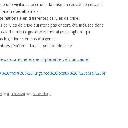
ine une vigilance accrue et la mise en œuvre de certains
cation opérationnels;
e nationale en différentes cellules de crise ;
 cellules de crise qui n’ont pas encore été incluses dans
 le cas du Hub Logistique National (NatLoghub) qui
s logistiques en cas d’urgence ;
tités fédérées dans la gestion de crise.
fr/newsroom/une-etape-importante-vers-un-cadre-
2014%20mai%2C%20l,urgence%20locaux%2C%20sera%20pr
sé
le
4 juin 2024
par
Aline Thiry
.