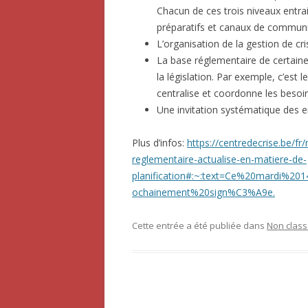
Chacun de ces trois niveaux entra
préparatifs et canaux de communi
L’organisation de la gestion de cris
La base réglementaire de certaines
la législation. Par exemple, c’est
centralise et coordonne les besoin
Une invitation systématique des en
Plus d’infos:
https://centredecrise.be/
reglementaire-actualise-en-matiere-de-
planification#:~:text=Ce%20mardi%
ochainement%20sign%C3%A9e.
Cette entrée a été publiée dans
Non clas