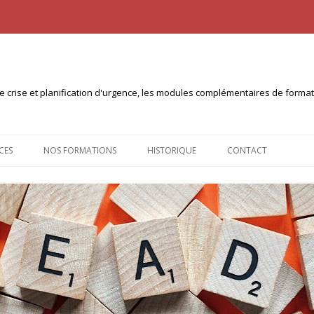
n de crise et planification d'urgence, les modules complémentaires de form
Aller
au
CES
NOS FORMATIONS
HISTORIQUE
CONTACT
contenu
NTS À TÉLÉCHARGER
CERTIFICAT INTERUNIVERSITAIRE
PLANICOM (10ECTS)
 PULL
CERTIFICAT INTER-UNIVERSITÉS
PLANICRISE (30 ECTS)