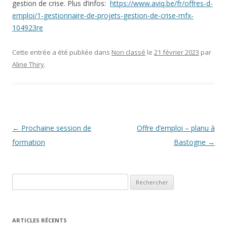
gestion de crise. Plus d’infos:
https://www.aviq.be/fr/offres-d-
emploi/1-gestionnaire-de-projets-gestion-de-crise-mfx-
104923re
Cette entrée a été publiée dans
Non classé
le
21 février 2023
par
Aline Thiry
.
Navigation
←
Prochaine session de
Offre d’emploi – planu à
des
formation
Bastogne
→
articles
Rechercher :
ARTICLES RÉCENTS