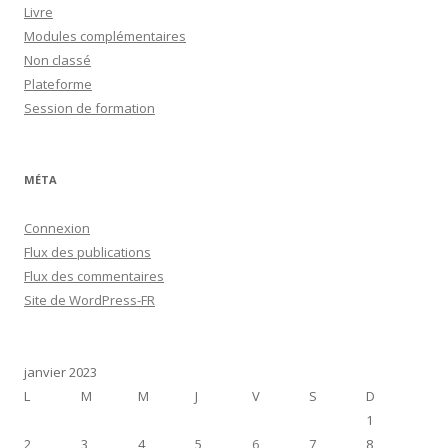
Livre
Modules complémentaires
Non classé
Plateforme
Session de formation
MÉTA
Connexion
Flux des publications
Flux des commentaires
Site de WordPress-FR
janvier 2023
L
M
M
J
V
S
D
1
2
3
4
5
6
7
8