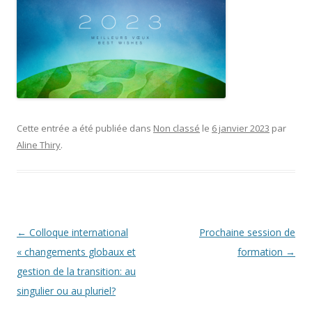
Cette entrée a été publiée dans
Non classé
le
6 janvier 2023
par
Aline Thiry
.
Navigation
←
Colloque international
Prochaine session de
des
« changements globaux et
formation
→
articles
gestion de la transition: au
singulier ou au pluriel?