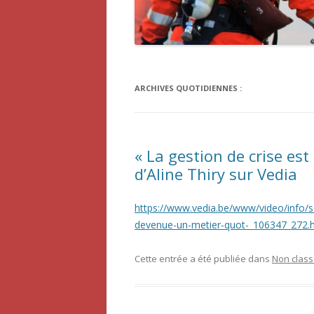
ARCHIVES QUOTIDIENNES :
« La gestion de crise es
d’Aline Thiry sur Vedia
https://www.vedia.be/www/video/info/soc
devenue-un-metier-quot-_106347_272.
Cette entrée a été publiée dans
Non clas