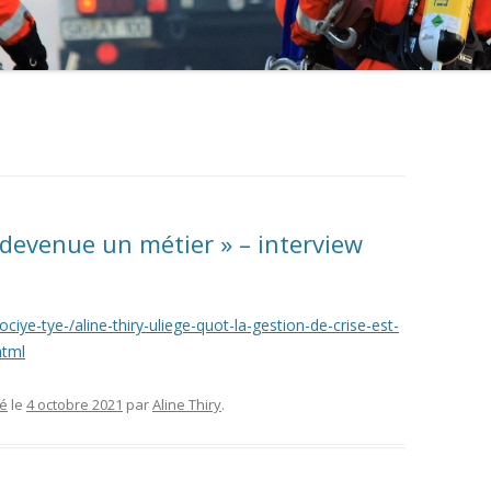
t devenue un métier » – interview
iye-tye-/aline-thiry-uliege-quot-la-gestion-de-crise-est-
html
sé
le
4 octobre 2021
par
Aline Thiry
.