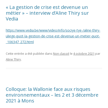
« La gestion de crise est devenue un
métier » – interview d’Aline Thiry sur
Vedia
https://www.vedia.be/www/video/info/sociye-tye-/aline-thiry-
uliege-quot-la-gestion-de-crise-est-devenue-un-metier-quot-
_106347_272.html
Cette entrée a été publiée dans
Non classé
le
4 octobre 2021
par
Aline Thiry
.
Colloque: la Wallonie face aux risques
environnementaux – les 2 et 3 décembre
2021 à Mons