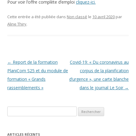
Pour voir l’offre complète d’emploi
cliquez-ici.
Cette entrée a été publiée dans
Non classé
le
10 avril 2020
par
Aline Thiry
.
Navigation
←
Report de la formation
Covid-19: « Du coronavirus au
des
PlaniCom S25 et du module de
corpus de la planification
articles
formation « Grands
d’urgence », une carte blanche
rassemblements »
dans le journal Le Soir
→
Rechercher :
ARTICLES RÉCENTS