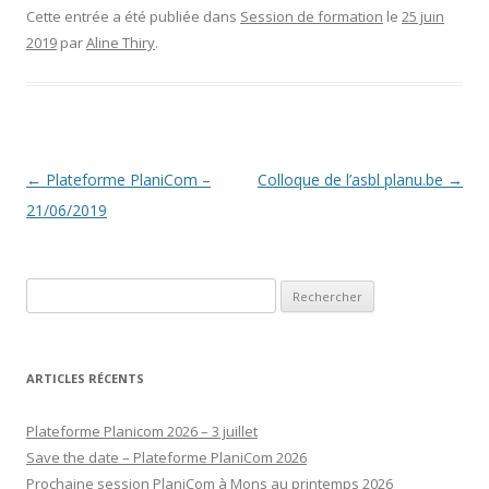
Cette entrée a été publiée dans
Session de formation
le
25 juin
2019
par
Aline Thiry
.
Navigation
←
Plateforme PlaniCom –
Colloque de l’asbl planu.be
→
des
21/06/2019
articles
Rechercher :
ARTICLES RÉCENTS
Plateforme Planicom 2026 – 3 juillet
Save the date – Plateforme PlaniCom 2026
Prochaine session PlaniCom à Mons au printemps 2026