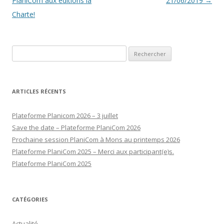
des
PlaniCom aux éditions la
21/06/2019
→
articles
Charte!
Rechercher :
ARTICLES RÉCENTS
Plateforme Planicom 2026 – 3 juillet
Save the date – Plateforme PlaniCom 2026
Prochaine session PlaniCom à Mons au printemps 2026
Plateforme PlaniCom 2025 – Merci aux participant(e)s.
Plateforme PlaniCom 2025
CATÉGORIES
Actualité