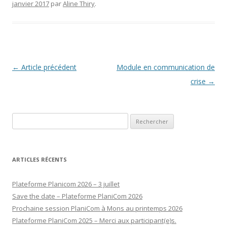
janvier 2017
par
Aline Thiry
.
Navigation
←
Article précédent
Module en communication de
des
crise
→
articles
Rechercher :
ARTICLES RÉCENTS
Plateforme Planicom 2026 – 3 juillet
Save the date – Plateforme PlaniCom 2026
Prochaine session PlaniCom à Mons au printemps 2026
Plateforme PlaniCom 2025 – Merci aux participant(e)s.