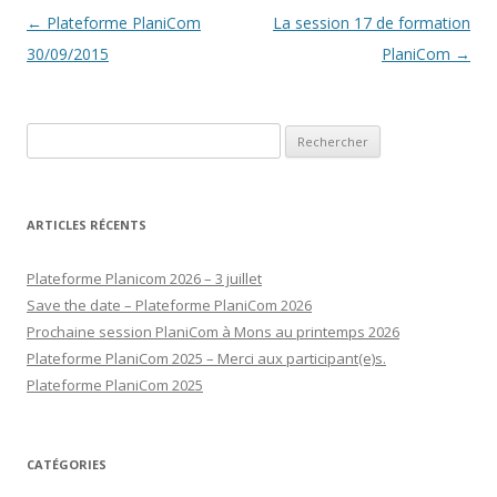
Navigation
←
Plateforme PlaniCom
La session 17 de formation
des
30/09/2015
PlaniCom
→
articles
Rechercher :
ARTICLES RÉCENTS
Plateforme Planicom 2026 – 3 juillet
Save the date – Plateforme PlaniCom 2026
Prochaine session PlaniCom à Mons au printemps 2026
Plateforme PlaniCom 2025 – Merci aux participant(e)s.
Plateforme PlaniCom 2025
CATÉGORIES