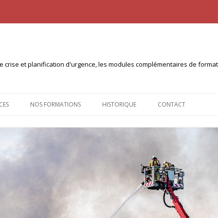
n de crise et planification d'urgence, les modules complémentaires de form
Aller
au
CES
NOS FORMATIONS
HISTORIQUE
CONTACT
contenu
NTS À TÉLÉCHARGER
CERTIFICAT INTERUNIVERSITAIRE
PLANICOM (10ECTS)
 PULL
CERTIFICAT INTER-UNIVERSITÉS
PLANICRISE (30 ECTS)