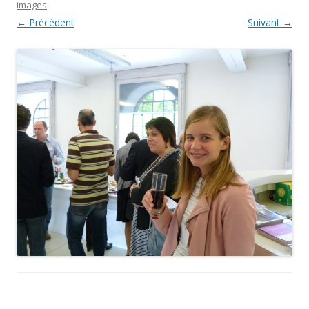
images
.
← Précédent
Suivant →