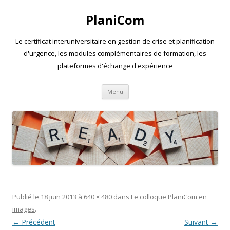
PlaniCom
Le certificat interuniversitaire en gestion de crise et planification
d'urgence, les modules complémentaires de formation, les
plateformes d'échange d'expérience
Aller
Menu
au
contenu
Publié le
18 juin 2013
à
640 × 480
dans
Le colloque PlaniCom en
images
.
← Précédent
Suivant →