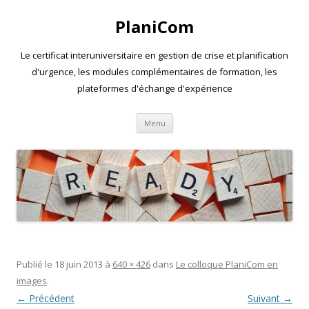
PlaniCom
Le certificat interuniversitaire en gestion de crise et planification
d'urgence, les modules complémentaires de formation, les
plateformes d'échange d'expérience
Aller
Menu
au
contenu
Publié le
18 juin 2013
à
640 × 426
dans
Le colloque PlaniCom en
images
.
← Précédent
Suivant →