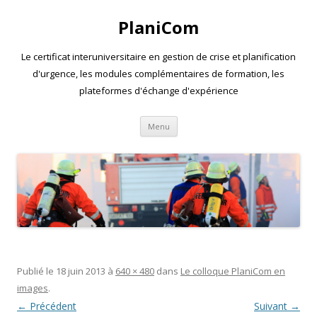
PlaniCom
Le certificat interuniversitaire en gestion de crise et planification
d'urgence, les modules complémentaires de formation, les
plateformes d'échange d'expérience
Aller
Menu
au
contenu
Publié le
18 juin 2013
à
640 × 480
dans
Le colloque PlaniCom en
images
.
← Précédent
Suivant →