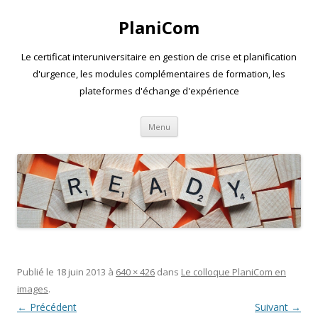
PlaniCom
Le certificat interuniversitaire en gestion de crise et planification
d'urgence, les modules complémentaires de formation, les
plateformes d'échange d'expérience
Aller
Menu
au
contenu
Publié le
18 juin 2013
à
640 × 426
dans
Le colloque PlaniCom en
images
.
← Précédent
Suivant →