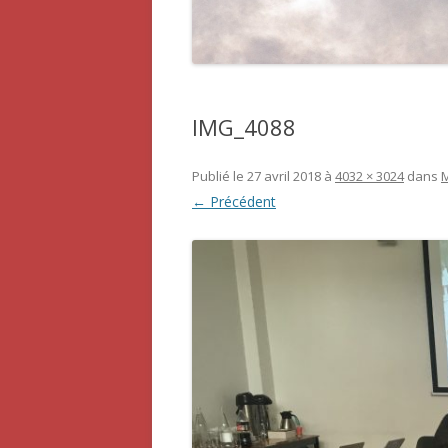
IMG_4088
Publié le
27 avril 2018
à
4032 × 3024
dans
M
← Précédent