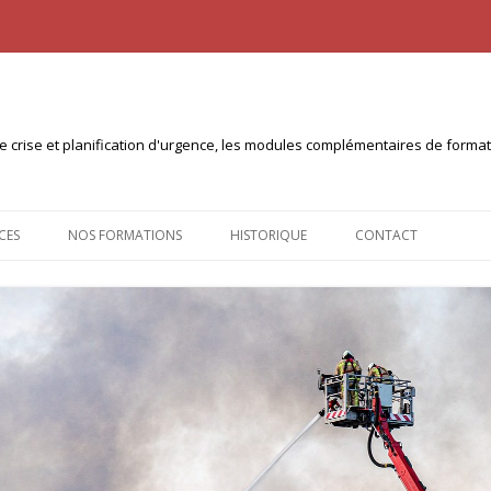
n de crise et planification d'urgence, les modules complémentaires de form
Aller
au
CES
NOS FORMATIONS
HISTORIQUE
CONTACT
contenu
NTS À TÉLÉCHARGER
CERTIFICAT INTERUNIVERSITAIRE
PLANICOM (10ECTS)
 PULL
CERTIFICAT INTER-UNIVERSITÉS
PLANICRISE (30 ECTS)