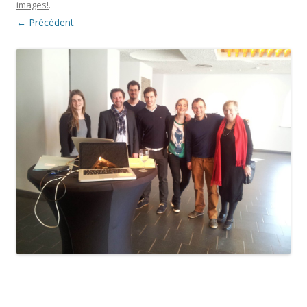
images!
.
← Précédent