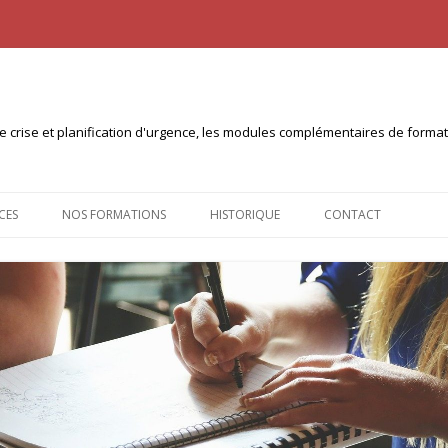
n de crise et planification d'urgence, les modules complémentaires de form
Aller
au
CES
NOS FORMATIONS
HISTORIQUE
CONTACT
contenu
NTS À TÉLÉCHARGER
CERTIFICAT INTERUNIVERSITAIRE
PLANICOM (10ECTS)
 PULL
CERTIFICAT INTER-UNIVERSITÉS
PLANICRISE (30 ECTS)