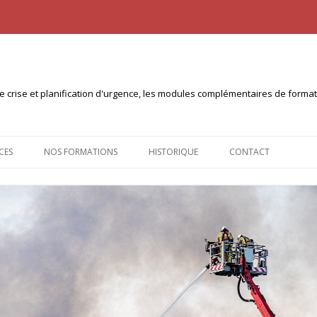
n de crise et planification d'urgence, les modules complémentaires de form
Aller
au
CES
NOS FORMATIONS
HISTORIQUE
CONTACT
contenu
NTS À TÉLÉCHARGER
CERTIFICAT INTERUNIVERSITAIRE
PLANICOM (10ECTS)
 PULL
CERTIFICAT INTER-UNIVERSITÉS
PLANICRISE (30 ECTS)