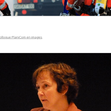
colloque PlaniCom en images
.