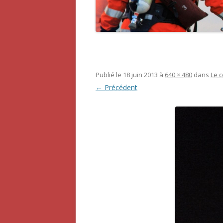
Publié le
18 juin 2013
à
640 × 480
dans
Le 
← Précédent