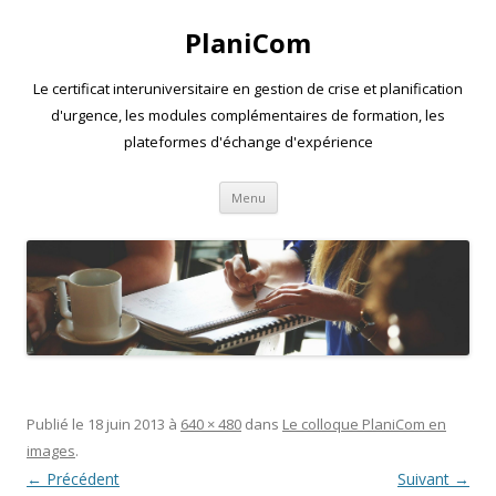
PlaniCom
Le certificat interuniversitaire en gestion de crise et planification
d'urgence, les modules complémentaires de formation, les
plateformes d'échange d'expérience
Aller
Menu
au
contenu
Publié le
18 juin 2013
à
640 × 480
dans
Le colloque PlaniCom en
images
.
← Précédent
Suivant →